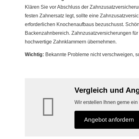
Klären Sie vor Abschluss der Zahn­zu­satz­ver­si­che
festen Zahnersatz legt, sollte eine Zahn­zu­satz­ver­s
erforderlichen Knochenaufbaus bezuschusst. Schön
Backenzahnbereich. Zahn­zu­satz­ver­si­che­rungen fü
hochwertige Zahnklammern übernehmen.
Wichtig:
Bekannte Probleme nicht verschweigen, son
Vergleich und Ange
Wir erstellen Ihnen gerne ei
An­ge­bot an­for­dern