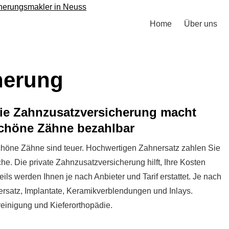
Home
Über uns
che­rung
ie Zahn­zu­satz­ver­si­che­rung macht
chöne Zähne bezahlbar
höne Zähne sind teuer. Hochwertigen Zahnersatz zahlen Sie
Die private Zahn­zu­satz­ver­si­che­rung hilft, Ihre Kosten
eils werden Ihnen je nach Anbieter und Tarif erstattet. Je nach
Zahnersatz, Implantate, Keramikverblendungen und Inlays.
einigung und Kieferorthopädie.