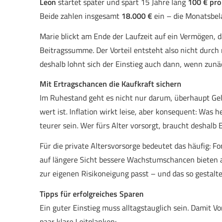
Leon
startet später und spart 15 Jahre lang
100 € pro
Beide zahlen insgesamt
18.000 €
ein – die Monatsbela
Marie blickt am Ende der Laufzeit auf ein Vermögen, da
Beitragssumme. Der Vorteil entsteht also nicht durch
deshalb lohnt sich der Einstieg auch dann, wenn zunäc
Mit Ertragschancen die Kaufkraft sichern
Im Ruhestand geht es nicht nur darum, überhaupt Gel
wert ist. Inflation wirkt leise, aber konsequent: Was 
teurer sein. Wer fürs Alter vorsorgt, braucht deshalb E
Für die private Alters­vorsorge bedeutet das häufig: F
auf längere Sicht bessere Wachstumschancen bieten al
zur eigenen Risikoneigung passt – und das so gestalte
Tipps für erfolgreiches Sparen
Ein guter Einstieg muss alltagstauglich sein. Damit V
paar klare Leitplanken: