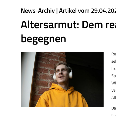
News-Archiv | Artikel vom 29.04.20
Altersarmut: Dem rea
begegnen
Re
se
fr
Sp
Wi
Ve
Al
Da
br