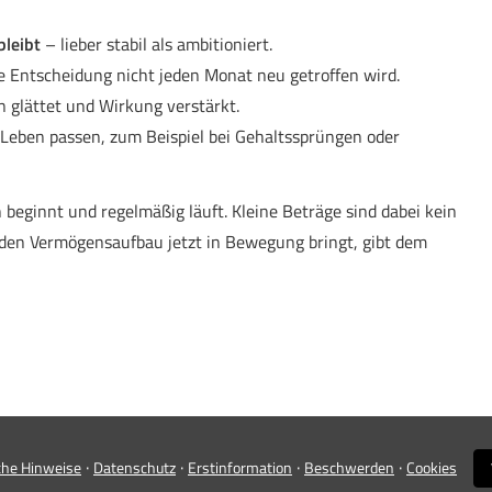
bleibt
– lieber stabil als ambitioniert.
e Entscheidung nicht jeden Monat neu getroffen wird.
 glättet und Wirkung verstärkt.
 Leben passen, zum Beispiel bei Gehaltssprüngen oder
h beginnt und regelmäßig läuft. Kleine Beträge sind dabei kein
 den Vermögensaufbau jetzt in Bewegung bringt, gibt dem
·
·
·
·
che Hinweise
Datenschutz
Erstinformation
Beschwerden
Cookies