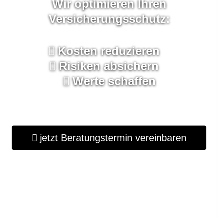
Wir optimieren Ihren
Versicherungsschutz:
Kosten reduzieren
Risiken absichern
Werte schaffen
jetzt Beratungstermin vereinbaren